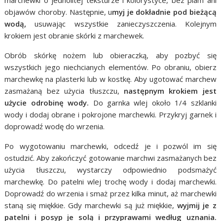
objawów choroby. Następnie, u
myj je dokładnie pod bieżącą
wodą,
usuwając wszystkie zanieczyszczenia. Kolejnym
krokiem jest obranie skórki z marchewek.
Obrób skórkę nożem lub obieraczką, aby pozbyć się
wszystkich jego niechcianych elementów. Po obraniu, obierz
marchewkę na plasterki lub w kostkę. Aby ugotować marchew
zasmażaną bez użycia tłuszczu,
następnym krokiem jest
użycie odrobinę wody.
Do garnka wlej około 1/4 szklanki
wody i dodaj obrane i pokrojone marchewki. Przykryj garnek i
doprowadź wodę do wrzenia.
Po wygotowaniu marchewki, odcedź je i pozwól im się
ostudzić. Aby zakończyć gotowanie marchwi zasmażanych bez
użycia tłuszczu, wystarczy odpowiednio podsmażyć
marchewkę. Do patelni wlej trochę wody i dodaj marchewki.
Doprowadź do wrzenia i smaż przez kilka minut, aż marchewki
staną się miękkie. Gdy marchewki są już miękkie,
wyjmij je z
patelni i posyp je solą i przyprawami według uznania.