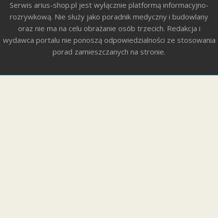
Serwis arius-shop.pl jest wyłącznie platformą informacyjno-
rozrywkową. Nie służy jako poradnik medyczny i budowlany
oraz nie ma na celu obrażanie osób trzecich. Redakcja i
wydawca portalu nie ponoszą odpowiedzialności ze stosowania
porad zamieszczanych na stronie.