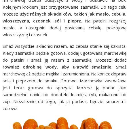
marchewkę trzeba odsączyć z wody i odstawić na bok.
Kolejnym krokiem jest przygotowanie zasmażki. Do tego celu
możesz
użyć różnych składników, takich jak masło, cebula,
włoszczyzna, czosnek, sól i pieprz.
Na patelni rozgrzej
masło, a następnie dodaj posiekaną cebulę, pokrojoną
włoszczyznę i czosnek.
Smaż wszystkie składniki razem, aż cebula stanie się szklista.
Kiedy zasmażka będzie gotowa, dodaj ugotowaną marchewkę
do patelni i smaż ją razem z zasmażką. Możesz dodać
również odrobinę wody, aby ułatwić smażenie
. Smaż
marchewkę aż będzie miękka i zarumieniona. Na koniec dopraw
solą i pieprzem do smaku. Gotowe! Marchewka zasmażana
jest teraz gotowa do spożycia. Możesz ją podać jako
samodzielne danie lub dodatek do mięs, ryb, makaronu lub
zup. Niezależnie od tego, jak ją podasz, będzie smaczna i
zdrowa.