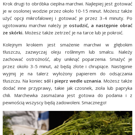
Krok drugi to obróbka cieplna marchwi. Najlepiej jest gotować
je w osolonej wodzie przez około 10-15 minut. Możesz także
użyć opcji mikrofalowej i gotować je przez 3-4 minuty. Po
ugotowaniu marchwi należy je
ostudzić, a następnie obrać
ze skórki.
Możesz także zetrzeć je na tarce lub je pokroić.
Kolejnym krokiem jest smażenie marchwi w głębokim
tłuszczu, zazwyczaj oleju roślinnym lub smalcu. Należy
zachować ostrożność, aby uniknąć poparzenia. Smażyć je
przez około 3-5 minut, aż będą złote i chrupiące. Następnie
wyjmij je na talerz wyłożony papierem do odsączania
tłuszczu. Na koniec
sól i pieprz wedle uznania
. Możesz także
dodać inne przyprawy, takie jak czosnek, zioła lub papryka
chili. Marchewka zasmażana jest gotowa do podania i z
pewnością wszyscy będą zadowoleni. Smacznego!