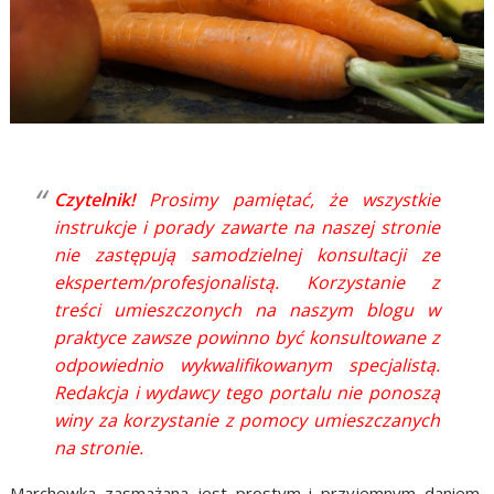
Czytelnik!
Prosimy pamiętać, że wszystkie
instrukcje i porady zawarte na naszej stronie
nie zastępują samodzielnej konsultacji ze
ekspertem/profesjonalistą. Korzystanie z
treści umieszczonych na naszym blogu w
praktyce zawsze powinno być konsultowane z
odpowiednio wykwalifikowanym specjalistą.
Redakcja i wydawcy tego portalu nie ponoszą
winy za korzystanie z pomocy umieszczanych
na stronie.
Marchewka zasmażana jest prostym i przyjemnym daniem,