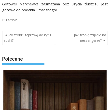
Gotowe! Marchewka zasmażana bez użycia tłuszczu jest
gotowa do podania. Smacznego!
Lifestyle
Nawigacja
Jak zrobić zaprawę do ryżu
Jak zrobić zdjęcie na
wpisu
sushi?
messengerze?
Polecane