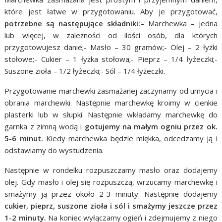
które jest łatwe w przygotowaniu. Aby je przygotować,
potrzebne są następujące składniki:
– Marchewka – jedna
lub więcej, w zależności od ilości osób, dla których
przygotowujesz danie;- Masło – 30 gramów;- Olej – 2 łyżki
stołowe;- Cukier – 1 łyżka stołowa;- Pieprz – 1/4 łyżeczki;-
Suszone zioła – 1/2 łyżeczki;- Sól – 1/4 łyżeczki.
Przygotowanie marchewki zasmażanej zaczynamy od umycia i
obrania marchewki. Następnie marchewkę kroimy w cienkie
plasterki lub w słupki. Następnie wkładamy marchewkę do
garnka z zimną wodą i
gotujemy na małym ogniu przez ok.
5-6 minut.
Kiedy marchewka będzie miękka, odcedzamy ją i
odstawiamy do wystudzenia.
Następnie w rondelku rozpuszczamy masło oraz dodajemy
olej. Gdy masło i olej się rozpuszczą, wrzucamy marchewkę i
smażymy ją przez około 2-3 minuty. Następnie dodajemy
cukier, pieprz, suszone zioła i sól i smażymy jeszcze przez
1-2 minuty.
Na koniec wyłączamy ogień i zdejmujemy z niego